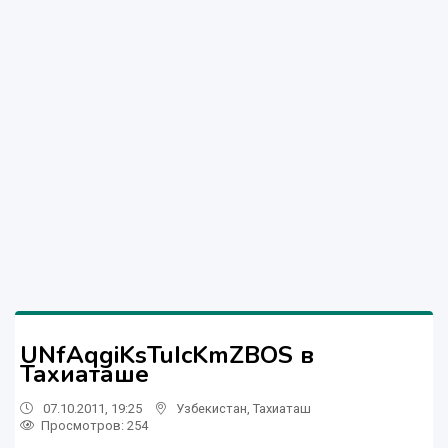
UNfAqgiKsTuIcKmZBOS в
Тахиаташе
07.10.2011, 19:25
Узбекистан
,
Тахиаташ
Просмотров: 254