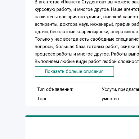
В агентстве «Планета Студентов» вы можете зак
курсовую работу, и многое другое. Наше агентс
наши цены вас приятно удивят, высокой качест
аспиранты, доктора наук, инженеры), график р
сдачи, бесплатные корректировки, оперативност
Только у нас всегда есть свободные специалис
вопросы, большая база готовых работ, скидки 
процессе работы и многое другое. Работы выпо
Выполняем любые виды работ любой сложност
- Дипломная работа на заказ;
Показать больше описания
- Курсовая работа на заказ;
- Отчет по практике на заказ;
Тип объявления:
Услуги, предлаг
- Реферат на заказ.
Торг:
уместен
Будем рады вам помочь!
Тел. (096) 906-16-68, (063)759-11-96
ICQ: 630-784-523
Skype: Tatiana.i2
http://planetastudentov.com/