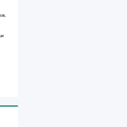
ов,
ши