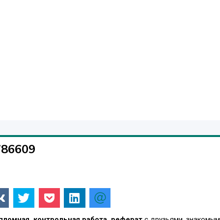
786609
ипломная, контрольная работа, реферат
с друзьями, знакомым