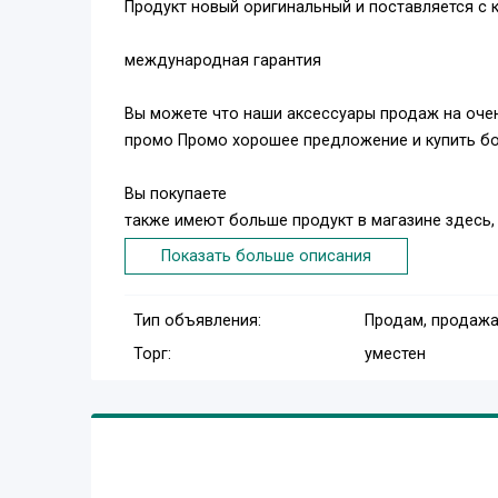
Продукт новый оригинальный и поставляется с
международная гарантия
Вы можете что наши аксессуары продаж на оче
промо Промо хорошее предложение и купить бол
Вы покупаете
также имеют больше продукт в магазине здесь, 
Показать больше описания
Macbook Pro 15 i7 RAM 512GB RETINA 2014
Тип объявления:
Продам, продажа
Торг:
уместен
MacBook Air 2013
Оригинал Ipad воздуха, Ipad 4, Ipad 3, Ipad 2, Ipad
Original Apple Iphone 6, 6 +, 5S, 5C, 5, 4S и Galaxy 