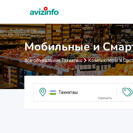
Мобильные и Смар
Все объявления Тахиаташ
Компьютеры и Оргт
Тахиаташ
Сменить