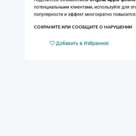
Email: saleskcameraltd@gmail.com
потенциальными клиентами, используйте для э
популярности и эффект многократно повысится
Skype: Sean.emmett38
СОХРАНИТЕ ИЛИ СООБЩИТЕ О НАРУШЕНИИ
Добавить в Избранное