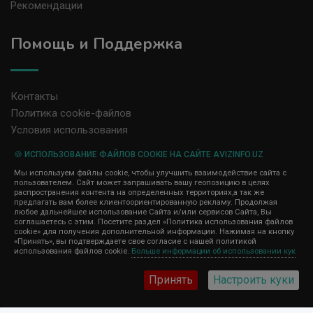
Рекомендации
Помощь и Поддержка
Контакты
Политика cookie-файлов
Условия использования
🍪 ИСПОЛЬЗОВАНИЕ ФАЙЛОВ COOKIE НА САЙТЕ AVIZINFO.UZ
Администрация сайта AvizInfo.uz не несет ответственность за
Мы используем файлы cookie, чтобы улучшить взаимодействие сайта с
содержание размещенных объявлений.
пользователем. Сайт может запрашивать вашу геопозицию в целях
Мы ценим конфиденциальность наших пользователей. Мы не
распространения контента на определенных территориях,а так же
передаем и не продаем личную информацию зарегистрированных
предлагать вам более клиентоориентированную рекламу. Продолжая
пользователей AvizInfo.uz третьим лицам. Мы не отвечаем за
любое дальнейшее использование Сайта и/или сервисов Сайта, Вы
правила конфиденциальности сайтов на которые ссылается
соглашаетесь с этим. Посетите раздел «Политика использования файлов
AvizInfo.uz. На некоторых страницах нашего сайта представлена
cookie» для получения дополнительной информации. Нажимая на кнопку
реклама Google Adsense Advertising Network. Чтобы узнать
«Принять», вы подтверждаете свое согласие с нашей политикой
нажмите тут
использования файлов cookie.
Больше информации об использовании кук
подробней о правилах конфиденциальности Google
.
Принять
Настроить куки