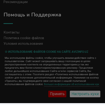
Рекомендации
Помощь и Поддержка
Контакты
Политика cookie-файлов
Условия использования
🍪 ИСПОЛЬЗОВАНИЕ ФАЙЛОВ COOKIE НА САЙТЕ AVIZINFO.UZ
Администрация сайта AvizInfo.uz не несет ответственность за
Мы используем файлы cookie, чтобы улучшить взаимодействие сайта с
содержание размещенных объявлений.
пользователем. Сайт может запрашивать вашу геопозицию в целях
Мы ценим конфиденциальность наших пользователей. Мы не
распространения контента на определенных территориях,а так же
передаем и не продаем личную информацию зарегистрированных
предлагать вам более клиентоориентированную рекламу. Продолжая
пользователей AvizInfo.uz третьим лицам. Мы не отвечаем за
любое дальнейшее использование Сайта и/или сервисов Сайта, Вы
правила конфиденциальности сайтов на которые ссылается
соглашаетесь с этим. Посетите раздел «Политика использования файлов
AvizInfo.uz. На некоторых страницах нашего сайта представлена
cookie» для получения дополнительной информации. Нажимая на кнопку
реклама Google Adsense Advertising Network. Чтобы узнать
«Принять», вы подтверждаете свое согласие с нашей политикой
нажмите тут
использования файлов cookie.
Больше информации об использовании кук
подробней о правилах конфиденциальности Google
.
Принять
Настроить куки