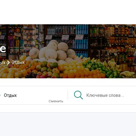
е
дых
Отдых
Отдых
Сменить