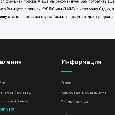
ся функцией поиска. А еще мы рекомендуем Вам потратить еще
 что Вы ищете с опцией
КУПЛЮ или СНИМУ
в категорию
Отдых
, 
. ищу отдых, предлагаю отдых Тахиаташ, услуги отдых, предлага
вления
Информация
йта
О нас
вления, Тахиаташ
Как создать объявление
вления AvizInfo
Рекомендации
INFO.UZ