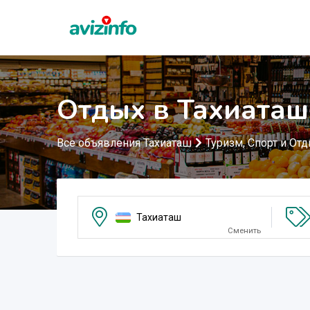
Отдых в Тахиаташ
Все объявления Тахиаташ
Туризм, Спорт и От
Тахиаташ
Сменить