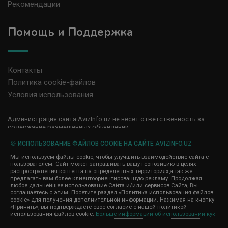
Рекомендации
Помощь и Поддержка
Контакты
Политика cookie-файлов
Условия использования
Администрация сайта AvizInfo.uz не несет ответственность за
содержание размещенных объявлений.
Мы ценим конфиденциальность наших пользователей. Мы не
передаем и не продаем личную информацию зарегистрированных
🍪 ИСПОЛЬЗОВАНИЕ ФАЙЛОВ COOKIE НА САЙТЕ AVIZINFO.UZ
пользователей AvizInfo.uz третьим лицам. Мы не отвечаем за
Мы используем файлы cookie, чтобы улучшить взаимодействие сайта с
правила конфиденциальности сайтов на которые ссылается
пользователем. Сайт может запрашивать вашу геопозицию в целях
AvizInfo.uz. На некоторых страницах нашего сайта представлена
распространения контента на определенных территориях,а так же
реклама Google Adsense Advertising Network. Чтобы узнать
предлагать вам более клиентоориентированную рекламу. Продолжая
нажмите тут
подробней о правилах конфиденциальности Google
.
любое дальнейшее использование Сайта и/или сервисов Сайта, Вы
соглашаетесь с этим. Посетите раздел «Политика использования файлов
cookie» для получения дополнительной информации. Нажимая на кнопку
«Принять», вы подтверждаете свое согласие с нашей политикой
использования файлов cookie.
Больше информации об использовании кук