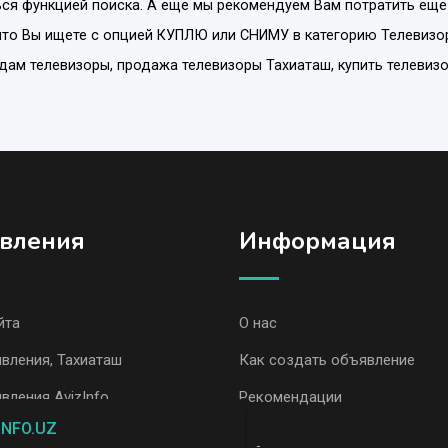
ся функцией поиска. А еще мы рекомендуем Вам потратить еще
что Вы ищете с опцией
КУПЛЮ или СНИМУ
в категорию
Телевизо
родам телевизоры, продажа телевизоры Тахиаташ, купить телевиз
вления
Информация
йта
О нас
вления, Тахиаташ
Как создать объявление
вления AvizInfo
Рекомендации
INFO.UZ