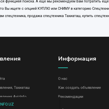
ся функцией поиска. А еще мы рекомендуем Вам потратить еще
что Вы ищете с опцией
КУПЛЮ или СНИМУ
в категорию
Спецтехн
дам спецтехника, продажа спецтехника Тахиаташ, купить спецтех
вления
Информация
йта
О нас
вления, Тахиаташ
Как создать объявление
вления AvizInfo
Рекомендации
INFO.UZ