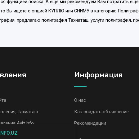
ся функцией поиска. А еще мы рекомендуем Вам потратить еще
что Вы ищете с опцией
КУПЛЮ или СНИМУ
в категорию
Полиграф
лиграфия, предлагаю полиграфия Тахиаташ, услуги полиграфия, п
вления
Информация
йта
О нас
вления, Тахиаташ
Как создать объявление
вления AvizInfo
Рекомендации
INFO.UZ