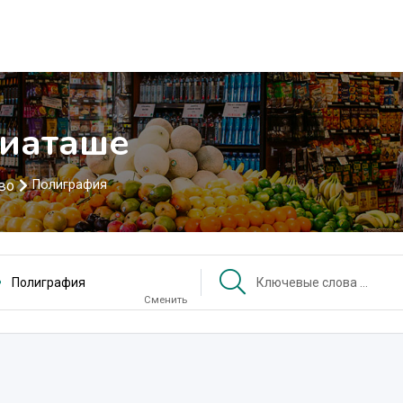
хиаташе
во
Полиграфия
Полиграфия
Сменить