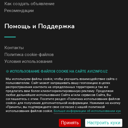
Как создать объявление
Рекомендации
Помощь и Поддержка
Контакты
Политика cookie-файлов
Условия использования
🍪 ИСПОЛЬЗОВАНИЕ ФАЙЛОВ COOKIE НА САЙТЕ AVIZINFO.UZ
Администрация сайта AvizInfo.uz не несет ответственность за
Мы используем файлы cookie, чтобы улучшить взаимодействие сайта с
содержание размещенных объявлений.
пользователем. Сайт может запрашивать вашу геопозицию в целях
Мы ценим конфиденциальность наших пользователей. Мы не
распространения контента на определенных территориях,а так же
передаем и не продаем личную информацию зарегистрированных
предлагать вам более клиентоориентированную рекламу. Продолжая
пользователей AvizInfo.uz третьим лицам. Мы не отвечаем за
любое дальнейшее использование Сайта и/или сервисов Сайта, Вы
правила конфиденциальности сайтов на которые ссылается
соглашаетесь с этим. Посетите раздел «Политика использования файлов
AvizInfo.uz. На некоторых страницах нашего сайта представлена
cookie» для получения дополнительной информации. Нажимая на кнопку
реклама Google Adsense Advertising Network. Чтобы узнать
«Принять», вы подтверждаете свое согласие с нашей политикой
нажмите тут
использования файлов cookie.
Больше информации об использовании кук
подробней о правилах конфиденциальности Google
.
Принять
Настроить куки