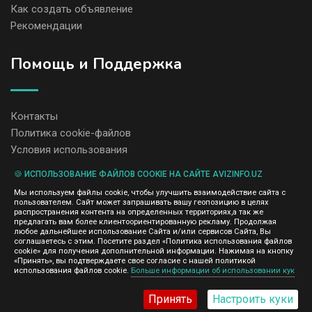
Как создать объявление
Рекомендации
Помощь и Поддержка
Контакты
Политика cookie-файлов
Условия использования
🍪 ИСПОЛЬЗОВАНИЕ ФАЙЛОВ COOKIE НА САЙТЕ AVIZINFO.UZ
Администрация сайта AvizInfo.uz не несет ответственность за
Мы используем файлы cookie, чтобы улучшить взаимодействие сайта с
содержание размещенных объявлений.
пользователем. Сайт может запрашивать вашу геопозицию в целях
Мы ценим конфиденциальность наших пользователей. Мы не
распространения контента на определенных территориях,а так же
передаем и не продаем личную информацию зарегистрированных
предлагать вам более клиентоориентированную рекламу. Продолжая
пользователей AvizInfo.uz третьим лицам. Мы не отвечаем за
любое дальнейшее использование Сайта и/или сервисов Сайта, Вы
правила конфиденциальности сайтов на которые ссылается
соглашаетесь с этим. Посетите раздел «Политика использования файлов
AvizInfo.uz. На некоторых страницах нашего сайта представлена
cookie» для получения дополнительной информации. Нажимая на кнопку
реклама Google Adsense Advertising Network. Чтобы узнать
«Принять», вы подтверждаете свое согласие с нашей политикой
нажмите тут
использования файлов cookie.
Больше информации об использовании кук
подробней о правилах конфиденциальности Google
.
Принять
Настроить куки