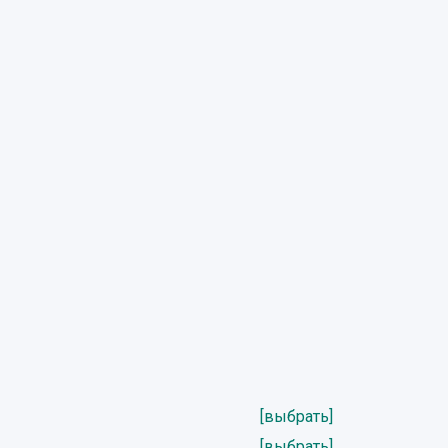
[выбрать]
[выбрать]