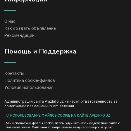
О нас
Как создать объявление
Рекомендации
Помощь и Поддержка
Контакты
Политика cookie-файлов
Условия использования
Администрация сайта AvizInfo.uz не несет ответственность за
содержание размещенных объявлений.
Мы ценим конфиденциальность наших пользователей. Мы не
передаем и не продаем личную информацию зарегистрированных
🍪 ИСПОЛЬЗОВАНИЕ ФАЙЛОВ COOKIE НА САЙТЕ AVIZINFO.UZ
пользователей AvizInfo.uz третьим лицам. Мы не отвечаем за
Мы используем файлы cookie, чтобы улучшить взаимодействие сайта с
правила конфиденциальности сайтов на которые ссылается
пользователем. Сайт может запрашивать вашу геопозицию в целях
AvizInfo.uz. На некоторых страницах нашего сайта представлена